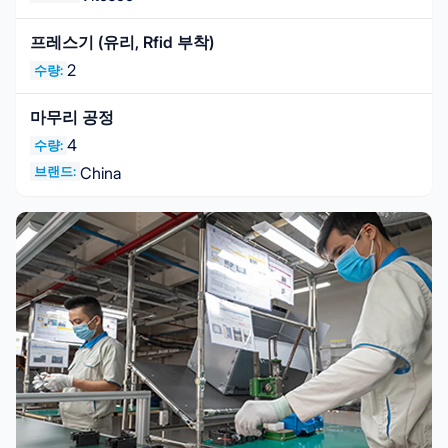
프레스기 (유리, Rfid 부착)
2
수량:
마무리 공정
4
수량:
브랜드:
China