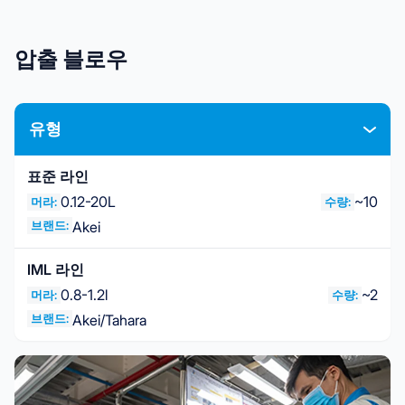
압출 블로우
유형
표준 라인
0.12-20L
~10
머라:
수량:
브랜드:
Akei
IML 라인
0.8-1.2l
~2
머라:
수량:
브랜드:
Akei/Tahara