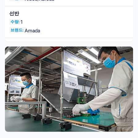
선반
1
수량:
브랜드:
Amada
밀링 머신
2
수량:
브랜드:
Okuma & Howa
톱기계
1
수량:
브랜드:
Amada
드릴링 머신
1
수량:
브랜드:
Yoshida