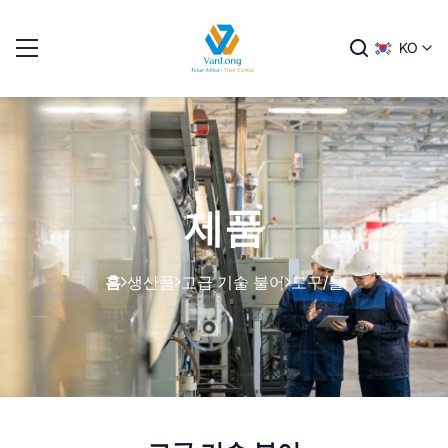
KO
제품
홈
생산품
고급 기술 불어
도구/틀