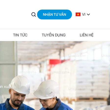
VI
NHẬN TƯ VẤN
TIN TỨC
TUYỂN DỤNG
LIÊN HỆ
ản xuất