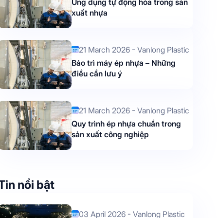
Ứng dụng tự động hóa trong sản
xuất nhựa
21 March 2026 - Vanlong Plastic
Bảo trì máy ép nhựa – Những
điều cần lưu ý
1 March 2026 -
21 March 2026 -
long Plastic
Vanlong Plastic
21 March 2026 - Vanlong Plastic
G DỤNG TỰ ĐỘNG
BẢO TRÌ MÁY ÉP NHỰA –
Quy trình ép nhựa chuẩn trong
A TRONG SẢN XUẤT
NHỮNG ĐIỀU CẦN LƯU 
sản xuất công nghiệp
ỰA
Tin nổi bật
03 April 2026 - Vanlong Plastic