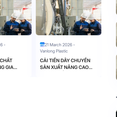
6 -
21 March 2026 -
2
Vanlong Plastic
Van
 CHẤT
CẢI TIẾN DÂY CHUYỀN
ỨN
G GIA
SẢN XUẤT NÂNG CAO
HÓ
NĂNG SUẤT
NH