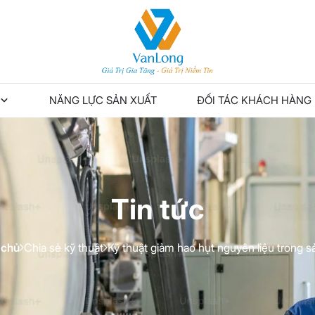
NĂNG LỰC SẢN XUẤT
ĐỐI TÁC KHÁCH HÀNG
Tin tức
 chủ
Chia sẻ kỹ thuật
Kỹ thuật giảm hao hụt nguyên liệu trong s