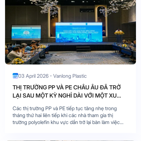
03 April 2026 - Vanlong Plastic
THỊ TRƯỜNG PP VÀ PE CHÂU ÂU ĐÃ TRỞ
LẠI SAU MỘT KỲ NGHỈ DÀI VỚI MỘT XU
HƯỚNG TĂNG NHANH CHÓNG.
Các thị trường PP và PE tiếp tục tăng nhẹ trong
tháng thứ hai liên tiếp khi các nhà tham gia thị
trường polyolefin khu vực dần trở lại bàn làm việc
sau những ngày nghỉ lễ kéo dài trong tuần này. Thời
...