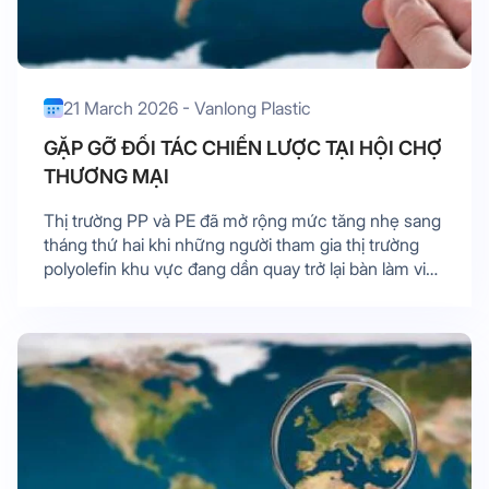
21 March 2026 - Vanlong Plastic
GẶP GỠ ĐỐI TÁC CHIẾN LƯỢC TẠI HỘI CHỢ
THƯƠNG MẠI
Thị trường PP và PE đã mở rộng mức tăng nhẹ sang
tháng thứ hai khi những người tham gia thị trường
polyolefin khu vực đang dần quay trở lại bàn làm việc
sau kỳ nghỉ dài trong tuần này. Sự lắng dịu của ...