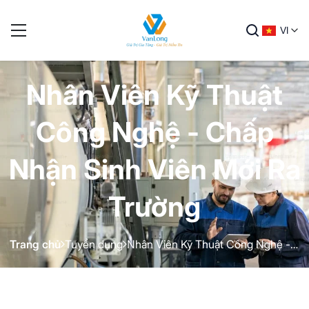
VI
Nhân Viên Kỹ Thuật
Công Nghệ - Chấp
Nhận Sinh Viên Mới Ra
Trường
Trang chủ
Tuyển dụng
Nhân Viên Kỹ Thuật Công Nghệ - Chấp Nhận Sinh Viên Mới Ra Trường