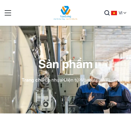
VI
Sản phẩm
Trang chủ
Ép nhựa
Điện tử
Vỏ router WiFi