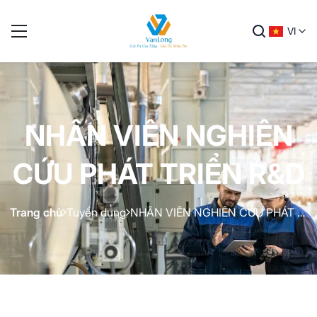
VI
NHÂN VIÊN NGHIÊN
CỨU PHÁT TRIỂN R&D
Trang chủ
Tuyển dụng
NHÂN VIÊN NGHIÊN CỨU PHÁT TRIỂN R&D