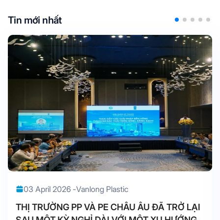
Tin mới nhất
03 April 2026 -
Vanlong Plastic
THỊ TRƯỜNG PP VÀ PE CHÂU ÂU ĐÃ TRỞ LẠI
SAU MỘT KỲ NGHỈ DÀI VỚI MỘT XU HƯỚNG