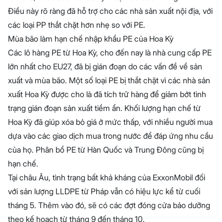
Điều này rõ ràng đã hỗ trợ cho các nhà sản xuất nội địa, với
các loại PP thắt chặt hơn nhẹ so với PE.
Mùa bão làm hạn chế nhập khẩu PE của Hoa Kỳ
Các lô hàng PE từ Hoa Kỳ, cho đến nay là nhà cung cấp PE
lớn nhất cho EU27, đã bị gián đoạn do các vấn đề về sản
xuất và mùa bão. Một số loại PE bị thắt chặt vì các nhà sản
xuất Hoa Kỳ được cho là đã tích trữ hàng để giảm bớt tình
trạng gián đoạn sản xuất tiềm ẩn. Khối lượng hạn chế từ
Hoa Kỳ đã giúp xóa bỏ giá ở mức thấp, với nhiều người mua
dựa vào các giao dịch mua trong nước để đáp ứng nhu cầu
của họ. Phân bổ PE từ Hàn Quốc và Trung Đông cũng bị
hạn chế.
Tại châu Âu, tình trạng bất khả kháng của ExxonMobil đối
với sản lượng LLDPE từ Pháp vẫn có hiệu lực kể từ cuối
tháng 5. Thêm vào đó, sẽ có các đợt đóng cửa bảo dưỡng
theo kế hoạch từ tháng 9 đến tháng 10.