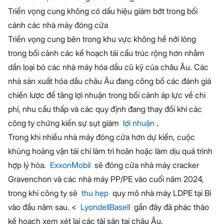
Triển vọng cung không có dấu hiệu giảm bớt trong bối
cảnh các nhà máy đóng cửa
Triển vọng cung bên trong khu vực không hề nới lỏng
trong bối cảnh các kế hoạch tái cấu trúc rộng hơn nhằm
dần loại bỏ các nhà máy hóa dầu cũ kỹ của châu Âu. Các
nhà sản xuất hóa dầu châu Âu đang công bố các đánh giá
chiến lược để tăng lợi nhuận trong bối cảnh áp lực về chi
phí, nhu cầu thấp và các quy định đang thay đổi khi các
công ty chứng kiến sự sụt giảm
lợi nhuận
.
Trong khi nhiều nhà máy đóng cửa hơn dự kiến, cuộc
khủng hoảng vận tải chỉ làm trì hoãn hoặc làm dịu quá trình
hợp lý hóa.
ExxonMobil
sẽ đóng cửa nhà máy cracker
Gravenchon và các nhà máy PP/PE vào cuối năm 2024,
trong khi công ty sẽ
thu hẹp
quy mô nhà máy LDPE tại Bỉ
vào đầu năm sau. <
LyondellBasell
gần đây đã phác thảo
kế hoạch xem xét lại các tài sản tại châu Âu.