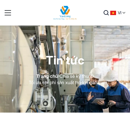
VI
Tin tức
Trang chủ
Chia sẻ kỹ thuật
Tối ưu chi phí sản xuất trong ngành nhựa