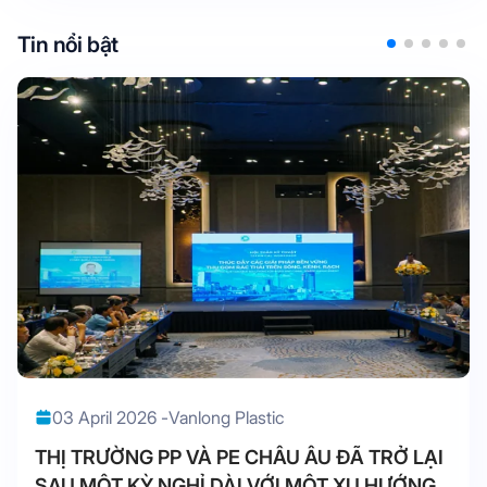
Tin nổi bật
03 April 2026 -
Vanlong Plastic
THỊ TRƯỜNG PP VÀ PE CHÂU ÂU ĐÃ TRỞ LẠI
SAU MỘT KỲ NGHỈ DÀI VỚI MỘT XU HƯỚNG