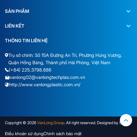
SẢN PHẨM
LIÊN KẾT
THÔNG TIN LIÊN HỆ
Trụ sở chính: Số 15A Đường An Trì, Phường Hùng Vương,
Quận Hồng Bàng, Thành phố Hải Phòng, Việt Nam
(+84) 225.3798.886
vanlong02@vanlongtechplas.com.vn
http://www.vanlongplastic.com.vn/
Copyright © 2026
VanLong Group
. All right reserved. Designed by Sudo
Điều khoản sử dụng
Chính sách bảo mật