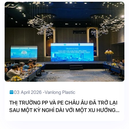
03 April 2026 -
Vanlong Plastic
THỊ TRƯỜNG PP VÀ PE CHÂU ÂU ĐÃ TRỞ LẠI
SAU MỘT KỲ NGHỈ DÀI VỚI MỘT XU HƯỚNG
TĂNG NHANH CHÓNG.