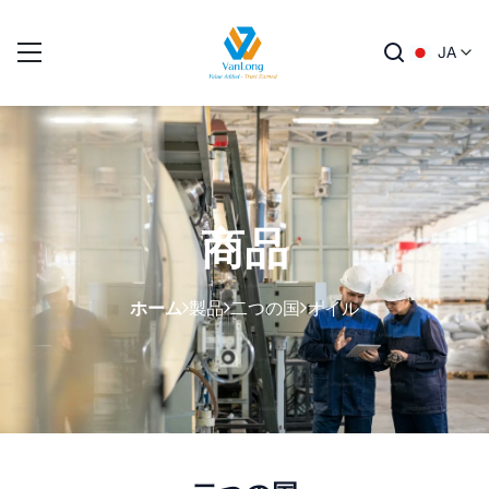
JA
商品
ホーム
製品
二つの国
オイル