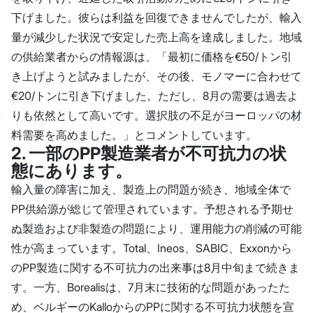
下げました。彼らは利益を回復できませんでしたが、輸入
量が減少した状況で安定した売上高を達成しました。地域
の供給業者からの情報源は、「最初に価格を€50/トン引
き上げようと試みましたが、その後、モノマーに合わせて
€20/トンに引き下げました。ただし、8月の需要は過去よ
りも依然として高いです。選択肢の不足がヨーロッパの材
料需要を高めました。」とコメントしています。
2. 一部のPP製造業者が不可抗力の状
態にあります。
輸入量の障害に加え、製造上の問題が続き、地域全体で
PP供給源が総じて管理されています。予想される予期せ
ぬ製造および非製造の問題により、運用能力の削減の可能
性が高まっています。Total、Ineos、SABIC、Exxonから
のPP製造に関する不可抗力の出来事は8月中旬まで続きま
す。一方、Borealisは、7月末に技術的な問題があったた
め、ベルギーのKalloからのPPに関する不可抗力状態を宣