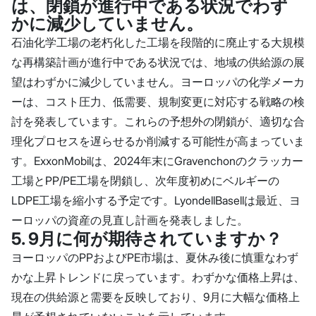
は、閉鎖が進行中である状況でわず
かに減少していません。
石油化学工場の老朽化した工場を段階的に廃止する大規模
な再構築計画が進行中である状況では、地域の供給源の展
望はわずかに減少していません。ヨーロッパの化学メーカ
ーは、コスト圧力、低需要、規制変更に対応する戦略の検
討を発表しています。これらの予想外の閉鎖が、適切な合
理化プロセスを遅らせるか削減する可能性が高まっていま
す。ExxonMobilは、2024年末にGravenchonのクラッカー
工場とPP/PE工場を閉鎖し、次年度初めにベルギーの
LDPE工場を縮小する予定です。LyondellBasellは最近、ヨ
ーロッパの資産の見直し計画を発表しました。
5. 9月に何が期待されていますか？
ヨーロッパのPPおよびPE市場は、夏休み後に慎重なわず
かな上昇トレンドに戻っています。わずかな価格上昇は、
現在の供給源と需要を反映しており、9月に大幅な価格上